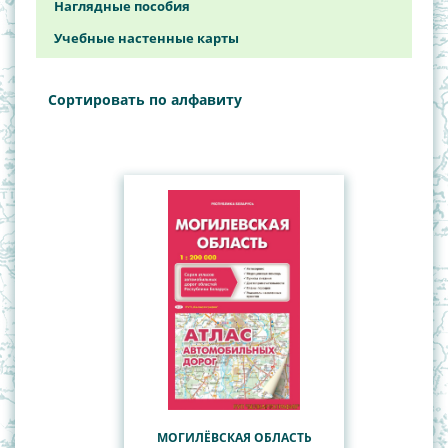
Наглядные пособия
Общегеографические, обзорно-
Учебные настенные карты
топографические карты
Политико-административные карты Республики
Сортировать по алфавиту
Беларусь
СНГ
Туристские карты
МОГИЛЁВСКАЯ ОБЛАСТЬ