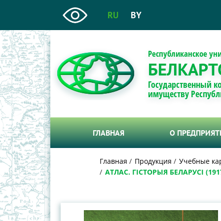
RU
BY
Республиканское ун
БЕЛКАРТ
Государственный к
имуществу Республ
ГЛАВНАЯ
О ПРЕДПРИЯ
Главная
Продукция
Учебные ка
АТЛАС. ГІСТОРЫЯ БЕЛАРУСІ (1917 