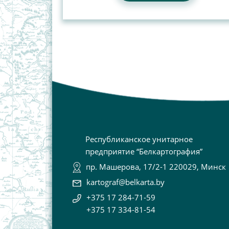
Республиканское унитарное
предприятие “Белкартография”
пр. Машерова, 17/2-1 220029, Минск
kartograf@belkarta.by
+375 17 284-71-59
+375 17 334-81-54