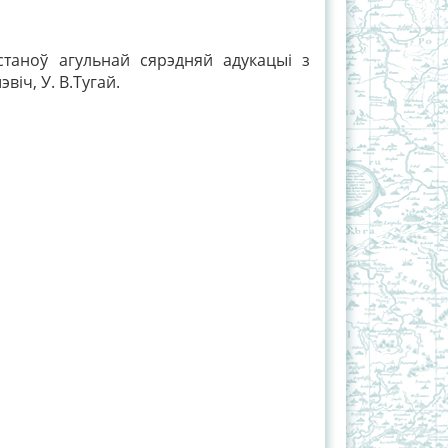
оў агульнай сярэдняй адукацыі з
іч, У. В.Тугай.