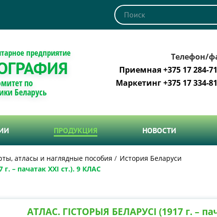
итарное предприятие
Телефон/ф
ОГРАФИЯ
Приемная +375 17 284-71
омитет по
Маркетинг +375 17 334-81
ики Беларусь
ТИИ
ПРОДУКЦИЯ
НОВОСТИ
рты, атласы и наглядные пособия
История Беларуси
г. – пачатак ХХІ ст.). 9 КЛАС
АТЛАС. ГІСТОРЫЯ БЕЛАРУСІ (1917 г. – пач