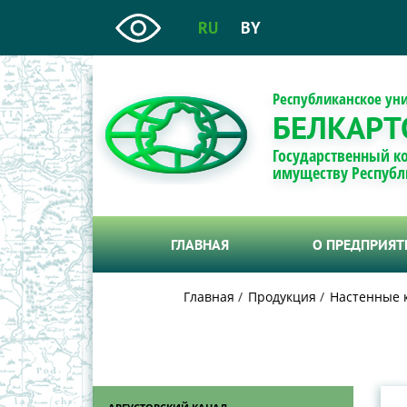
RU
BY
Республиканское ун
БЕЛКАРТ
Государственный к
имуществу Республ
ГЛАВНАЯ
О ПРЕДПРИЯ
Главная
Продукция
Настенные 