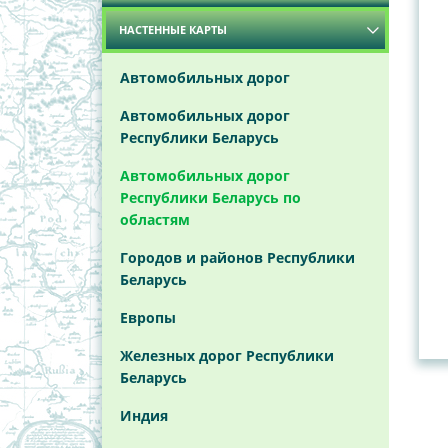
Карты
НАСТЕННЫЕ КАРТЫ
Брестская область
Витебская область
Автомобильных дорог
Гомельская область
Автомобильных дорог
Республики Беларусь
Гродненская область
Автомобильных дорог
Минская область
Республики Беларусь по
областям
Могилёвская область
Городов и районов Республики
Беларусь
Европы
Железных дорог Республики
Беларусь
Индия