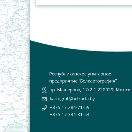
Республиканское унитарное
предприятие “Белкартография”
пр. Машерова, 17/2-1 220029, Минск
kartograf@belkarta.by
+375 17 284-71-59
+375 17 334-81-54