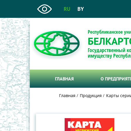
RU
BY
Республиканское ун
БЕЛКАРТ
Государственный к
имуществу Республ
ГЛАВНАЯ
О ПРЕДПРИЯ
Главная
Продукция
Карты сери