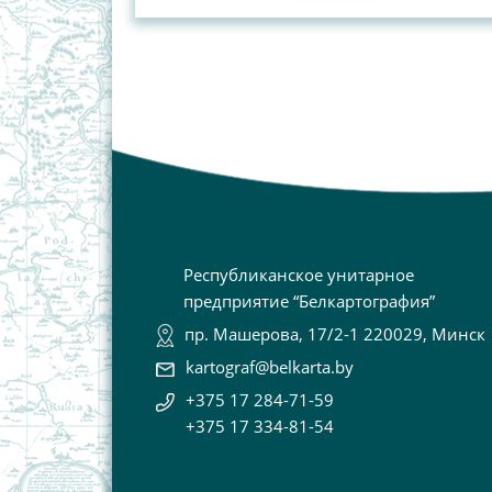
Республиканское унитарное
предприятие “Белкартография”
пр. Машерова, 17/2-1 220029, Минск
kartograf@belkarta.by
+375 17 284-71-59
+375 17 334-81-54