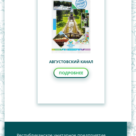
Наглядные пособия
Общегеографические, обзорно-
Учебные настенные карты
топографические карты
Политико-административные карты Республики
Беларусь
СНГ
Туристские карты
АВГУСТОВСКИЙ КАНАЛ
ПОДРОБНЕЕ
Республиканское унитарное предприятие