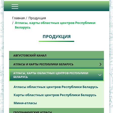
Главная
Продукция
Атласы, карты областных центров Республики
Беларусь
ПРОДУКЦИЯ
АВГУСТОВСКИЙ КАНАЛ
АТЛАСЫ И КАРТЫ РЕСПУБЛИКИ БЕЛАРУСЬ
АТЛАСЫ, КАРТЫ ОБЛАСТНЫХ ЦЕНТРОВ РЕСПУБЛИКИ
Автодорожные атласы
БЕЛАРУСЬ
Автодорожные карты
Атласы областных центров Республики Беларусь
Обзорно-топографические карты
Карты областных центров Республики Беларусь
Общегеографические атласы
Мини-атласы
Общегеографические карты
ГЕОГРАФИЧЕСКИЕ АТЛАСЫ